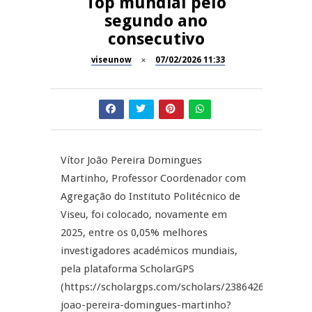
Top mundial pelo
A Juiz Esclarece – Medidas a
segundo ano
executar no meio natural de
REPORTAGENS
consecutivo
vida (II)
viseunow
07/02/2026 11:33
Inauguração Loja do Cidadão
REPORTAGENS
S.J. Pesqueira
Barrelas Summer Fest em Vila
NOW OPINIÃO
Nova de Paiva
Now Opinião – Carolina
Vítor João Pereira Domingues
Almeida: Documentários de
REPORTAGENS
Tauromaquia na RTP
Martinho, Professor Coordenador com
Agregação do Instituto Politécnico de
Feira das Atividades
Viseu, foi colocado, novamente em
Económicas de Aguiar da Beira
2025, entre os 0,05% melhores
investigadores académicos mundiais,
pela plataforma ScholarGPS
(https://scholargps.com/scholars/23864260781556/v
joao-pereira-domingues-martinho?