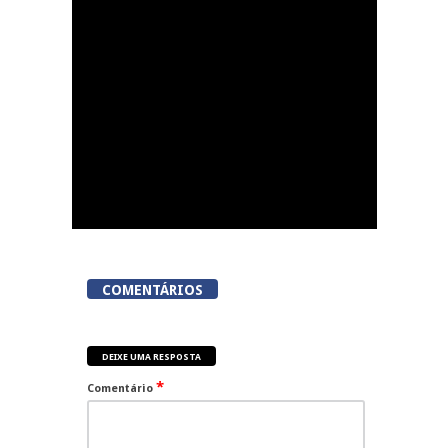
promove nova colheita
de sangue
COMENTÁRIOS
DEIXE UMA RESPOSTA
*
Comentário