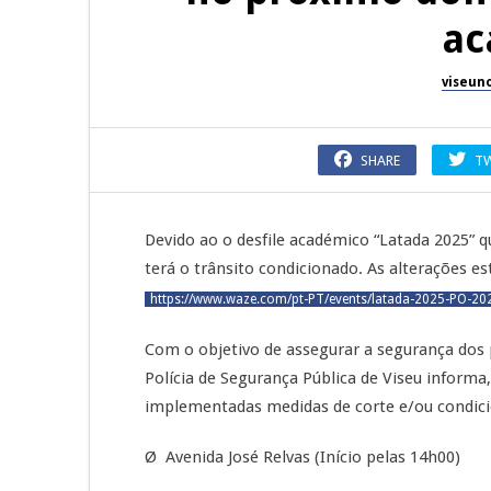
ac
viseun
SHARE
T
Devido ao o desfile académico “Latada 2025” q
terá o trânsito condicionado. As alterações e
https://www.waze.com/pt-PT/events/latada-2025-PO-20
Com o objetivo de assegurar a segurança dos pa
Polícia de Segurança Pública de Viseu informa
implementadas medidas de corte e/ou condici
Ø Avenida José Relvas (Início pelas 14h00)