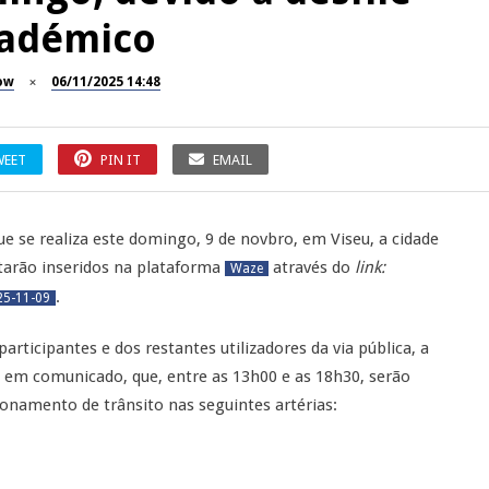
adémico
ow
06/11/2025 14:48
WEET
PIN IT
EMAIL
ue se realiza este domingo, 9 de novbro, em Viseu, a cidade
starão inseridos na plataforma
através do
link:
Waze
.
25-11-09
rticipantes e dos restantes utilizadores da via pública, a
, em comunicado, que, entre as 13h00 e as 18h30, serão
onamento de trânsito nas seguintes artérias: