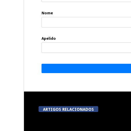
Nome
Apelido
ARTIGOS RELACIONADOS
A Juiz Esclarece – Medidas a
Dia do Fora