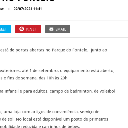
ow
02/07/2024 11:41
WEET
PIN IT
EMAIL
á está de portas abertas no Parque do Fontelo, junto ao
s exteriores, até 1 de setembro, o equipamento está aberto,
s e fins de semana, das 10h às 20h.
na infantil e para adultos, campo de badminton, de voleibol
, uma loja com artigos de conveniência, serviço de
s de sol. No local está disponível um posto de primeiros
obilidade reduzida e carrinhos de bebés.