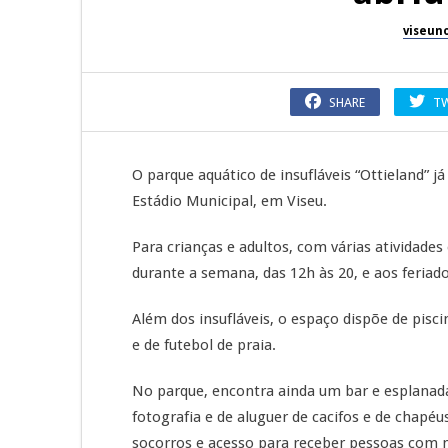
viseun
SHARE
T
O parque aquático de insufláveis “Ottieland” j
Estádio Municipal, em Viseu.
Para crianças e adultos, com várias atividade
durante a semana, das 12h às 20, e aos feriado
Além dos insufláveis, o espaço dispõe de pisci
e de futebol de praia.
No parque, encontra ainda um bar e esplanada
fotografia e de aluguer de cacifos e de chapéu
socorros e acesso para receber pessoas com m