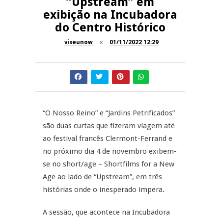
“Upstream” em
Now Opinião – Manuela
exibição na Incubadora
Antunes: Problemas nos
SÃO PEDRO DO SUL
do Centro Histórico
Exames Nacionais
viseunow
01/11/2022 12:29
Tradidanças em São Pedro do
JUIZ ESCLARECE
Sul
A Juiz Esclarece – Medidas a
executar no meio natural de
REPORTAGENS
vida (II)
“O Nosso Reino” e “Jardins Petrificados”
Inauguração Loja do Cidadão
REPORTAGENS
S.J. Pesqueira
são duas curtas que fizeram viagem até
ao festival francês Clermont-Ferrand e
Barrelas Summer Fest em Vila
no próximo dia 4 de novembro exibem-
Nova de Paiva
se no short/age – Shortfilms for a New
Age ao lado de “Upstream”, em três
histórias onde o inesperado impera.
A sessão, que acontece na Incubadora