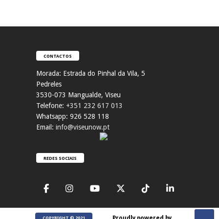
CONTACTOS
Morada:
Estrada do Pinhal da Vila, 5
Pedreles
353
0-073 Mangualde, Viseu
Telefone:
+351 232 617 013
Whatsapp: 926 528 118
Email:
info@viseunow.pt
REDES SOCIAIS
Proudly powered by
COPYRIGHT © 2021