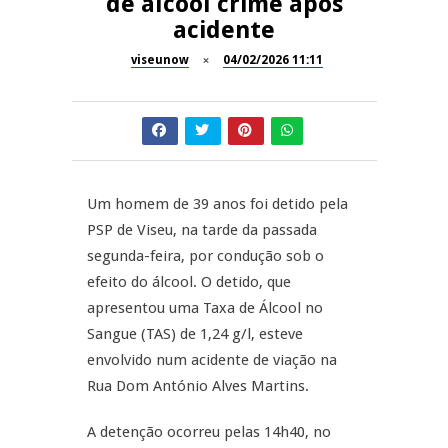
de álcool crime após
Now Opinião – Manuela
acidente
Antunes: Problemas nos
SÃO PEDRO DO SUL
Exames Nacionais
viseunow
04/02/2026 11:11
Tradidanças em São Pedro do
JUIZ ESCLARECE
Sul
A Juiz Esclarece – Medidas a
executar no meio natural de
REPORTAGENS
vida (II)
Um homem de 39 anos foi detido pela
PSP de Viseu, na tarde da passada
Inauguração Loja do Cidadão
REPORTAGENS
S.J. Pesqueira
segunda-feira, por condução sob o
efeito do álcool. O detido, que
Barrelas Summer Fest em Vila
apresentou uma Taxa de Álcool no
Nova de Paiva
Sangue (TAS) de 1,24 g/l, esteve
envolvido num acidente de viação na
Rua Dom António Alves Martins.
A detenção ocorreu pelas 14h40, no