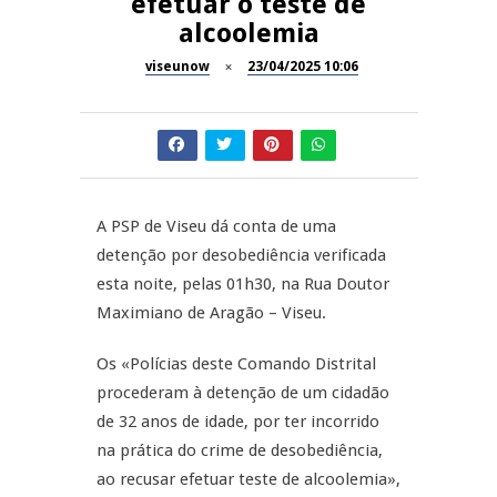
efetuar o teste de
A Juiz Esclarece – Medidas a
alcoolemia
executar no meio natural de
REPORTAGENS
vida (III)
viseunow
23/04/2025 10:06
Dia do Foral em São João da
REPORTAGENS
Pesqueira
Summer Fusion em
REPORTAGENS
Sernancelhe
A PSP de Viseu dá conta de uma
Festas do Concelho de Penalva
MANGUALDE
detenção por desobediência verificada
do Castelo
esta noite, pelas 01h30, na Rua Doutor
11º Encontro Gastronómico
Maximiano de Aragão – Viseu.
Amador de Abrunhosa-a-Velha
Os «Polícias deste Comando Distrital
procederam à detenção de um cidadão
de 32 anos de idade, por ter incorrido
na prática do crime de desobediência,
ao recusar efetuar teste de alcoolemia»,