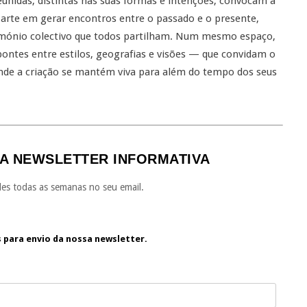
eunidas, distintas nas suas formas e intenções, convocam a
 arte em gerar encontros entre o passado e o presente,
trimónio colectivo que todos partilham. Num mesmo espaço,
 pontes entre estilos, geografias e visões — que convidam o
 onde a criação se mantém viva para além do tempo dos seus
A NEWSLETTER INFORMATIVA
es todas as semanas no seu email.
s para envio da nossa newsletter.