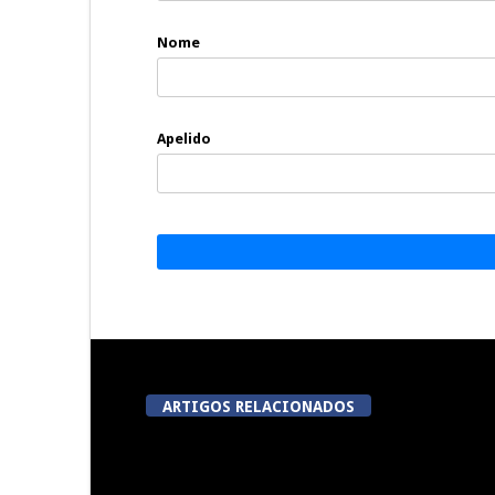
Nome
Apelido
ARTIGOS RELACIONADOS
Now Opinião Hélder Amaral:
Dia do Emigr