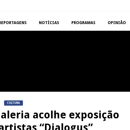
REPORTAGENS
NOTÍCIAS
PROGRAMAS
OPINIÃO
VISEU
TAROUCA
Abertura da Feira de São
5ª Edição do Varosa Fes
Mateus
Tarouca
REPORTAGENS
MANGUALDE
Festas do Concelho de Penalva
11º Encontro Gastronóm
do Castelo
Amador de Abrunhosa-a-
CULTURA
aleria acolhe exposição
artistas “Dialogus”