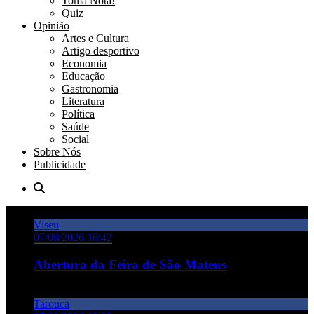
Toma Nota!
Quiz
Opinião
Artes e Cultura
Artigo desportivo
Economia
Educação
Gastronomia
Literatura
Política
Saúde
Social
Sobre Nós
Publicidade
Viseu
07/08/2026 16:42
Abertura da Feira de São Mateus
Tarouca