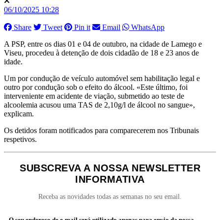
06/10/2025 10:28
Share
Tweet
Pin it
Email
WhatsApp
A PSP, entre os dias 01 e 04 de outubro, na cidade de Lamego e
Viseu, procedeu à detenção de dois cidadão de 18 e 23 anos de
idade.
Um por condução de veículo automóvel sem habilitação legal e
outro por condução sob o efeito do álcool. «Este último, foi
interveniente em acidente de viação, submetido ao teste de
alcoolemia acusou uma TAS de 2,10g/l de álcool no sangue»,
explicam.
Os detidos foram notificados para comparecerem nos Tribunais
respetivos.
SUBSCREVA A NOSSA NEWSLETTER
INFORMATIVA
Receba as novidades todas as semanas no seu email.
O seu endereço de e-mail será utilizado apenas para envio da nossa