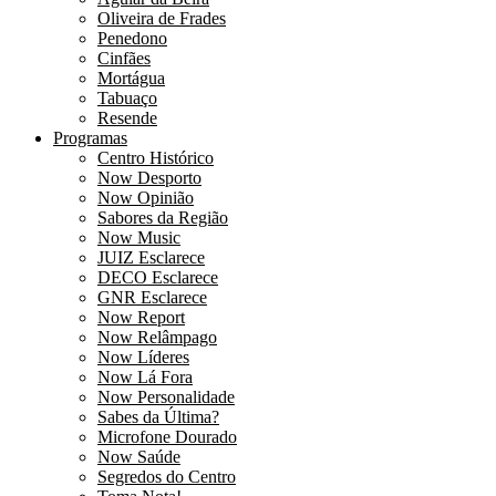
Oliveira de Frades
Penedono
Cinfães
Mortágua
Tabuaço
Resende
Programas
Centro Histórico
Now Desporto
Now Opinião
Sabores da Região
Now Music
JUIZ Esclarece
DECO Esclarece
GNR Esclarece
Now Report
Now Relâmpago
Now Líderes
Now Lá Fora
Now Personalidade
Sabes da Última?
Microfone Dourado
Now Saúde
Segredos do Centro