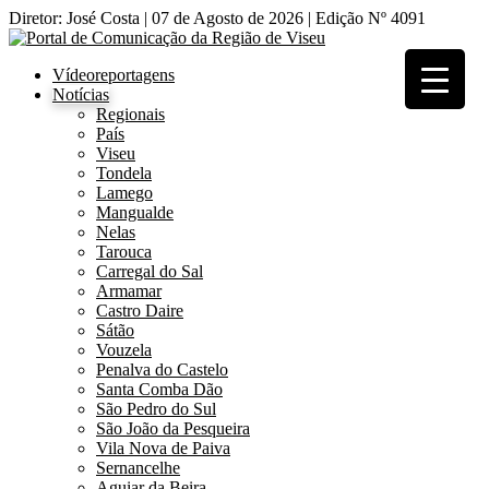
Diretor: José Costa | 07 de Agosto de 2026 | Edição Nº 4091
Vídeoreportagens
Notícias
Regionais
País
Viseu
Tondela
Lamego
Mangualde
Nelas
Tarouca
Carregal do Sal
Armamar
Castro Daire
Sátão
Vouzela
Penalva do Castelo
Santa Comba Dão
São Pedro do Sul
São João da Pesqueira
Vila Nova de Paiva
Sernancelhe
Aguiar da Beira