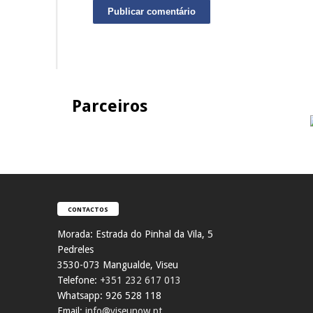
Parceiros
CONTACTOS
Morada:
Estrada do Pinhal da Vila, 5
Pedreles
353
0-073 Mangualde, Viseu
Telefone:
+351 232 617 013
Whatsapp: 926 528 118
Email:
info@viseunow.pt