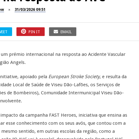
ow
31/03/2026 09:51
WEET
PIN IT
EMAIL
 um prémio internacional na resposta ao Acidente Vascular
gião Angels.
nitiative, apoiado pela
European Stroke Society
, e resulta da
idade Local de Saúde de Viseu Dão-Lafões, os Serviços de
ões de Bombeiros), Comunidade Intermunicipal Viseu Dão-
envolvente.
o impacto da campanha FAST Heroes, iniciativa que ensina as
ilhar esse conhecimento com os seus avós, que contou com a
No mesmo sentido, em outras escolas da região, como a