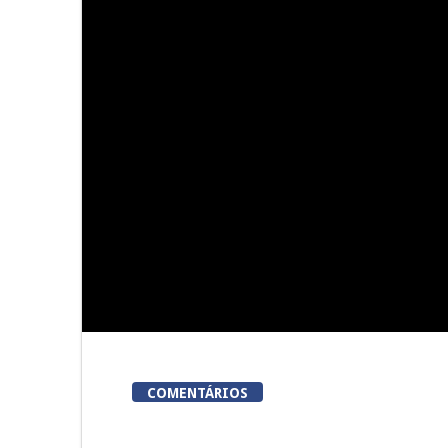
Viseu acolhe a «primeira
Viseu: Núcl
corrida em Portugal em que
Lordosa
meta é um talho»
colhei
COMENTÁRIOS