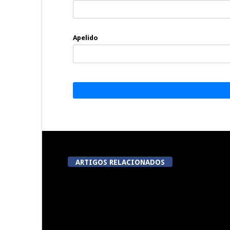
Apelido
ARTIGOS RELACIONADOS
Festas do Concelho de Penalva
Lameg
do Castelo
proporciona 
modalidades
da 