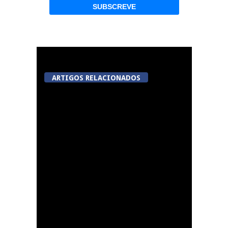
ARTIGOS RELACIONADOS
A Juiz Esclarece –
Medidas a executar no
meio natural de vida
(III)