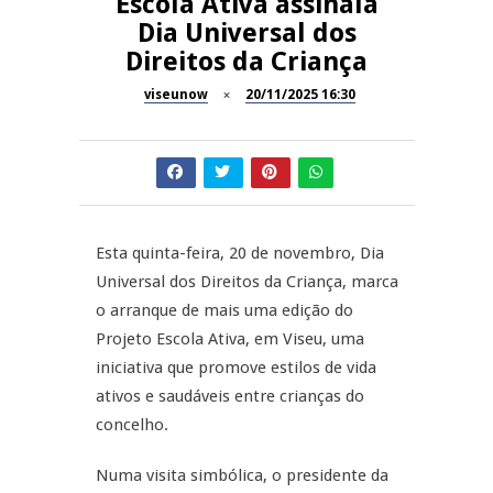
Escola Ativa assinala
Now Opinião – Manuela
Dia Universal dos
Antunes: Problemas nos
SÃO PEDRO DO SUL
Direitos da Criança
Exames Nacionais
viseunow
20/11/2025 16:30
Tradidanças em São Pedro do
JUIZ ESCLARECE
Sul
A Juiz Esclarece – Medidas a
executar no meio natural de
REPORTAGENS
vida (II)
Esta quinta-feira, 20 de novembro, Dia
Inauguração Loja do Cidadão
REPORTAGENS
S.J. Pesqueira
Universal dos Direitos da Criança, marca
o arranque de mais uma edição do
Barrelas Summer Fest em Vila
Projeto Escola Ativa, em Viseu, uma
Nova de Paiva
iniciativa que promove estilos de vida
ativos e saudáveis entre crianças do
concelho.
Numa visita simbólica, o presidente da