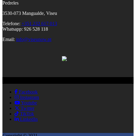
Pedreles
353
0-073 Mangualde, Viseu
Telefone:
+351 232 617 013
Whatsapp: 926 528 118
Email:
info@viseunow.pt
Redes Sociais
Facebook
Instagram
Youtube
Twitter
TikTok
LinkedIn
Copyright © 2021