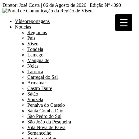
Diretor: José Costa | 06 de Agosto de 2026 | Edição Nº 4090
Vídeoreportagens
Notícias
Regionais
País
Viseu
Tondela
Lamego
Mangualde
Nelas
Tarouca
Carregal do Sal
Armamar
Castro Daire
Sátão
Vouzela
Penalva do Castelo
Santa Comba Dão
São Pedro do Sul
São João da Pesqueira
Vila Nova de Paiva
Sernancelhe
Aguiar da Beira