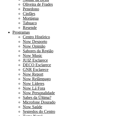
Oliveira de Frades
Penedono
Cinfães
Mortágua
Tabuaço
Resende
Programas
Centro Histórico
Now Desporto
Now Opinião
Sabores da Região
Now Music
JUIZ Esclarece
DECO Esclarece
GNR Esclarece
Now Report
Now Relâmpago
Now Líderes
Now Lá Fora
Now Personalidade
Sabes da Última?
Microfone Dourado
Now Saúde
Segredos do Centro