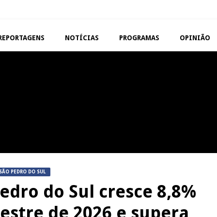
REPORTAGENS
NOTÍCIAS
PROGRAMAS
OPINIÃO
VISEU
TAROUCA
Abertura da Feira de São
5ª Edição do Varosa Fes
Mateus
Tarouca
REPORTAGENS
MANGUALDE
Festas do Concelho de Penalva
11º Encontro Gastronóm
do Castelo
Amador de Abrunhosa-a-
SÃO PEDRO DO SUL
edro do Sul cresce 8,8%
estre de 2026 e supera