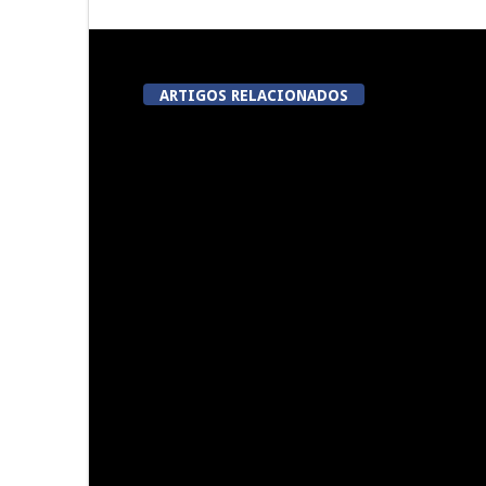
ARTIGOS RELACIONADOS
Mohamed Bouldini reforça o
ACERT assi
ataque dos Viriatos
digressão de
mês 
Now Opinião Hélder Amaral:
Dia do Emigr
Invasão do gabinete de André
Vila N
Ventura na AR