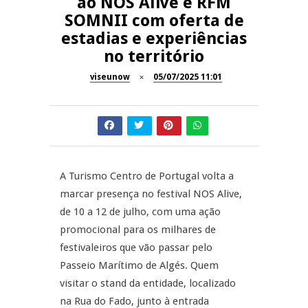
ao NOS Alive e RFM
SOMNII com oferta de
Dia do Foral em São João da
REPORTAGENS
estadias e experiências
Pesqueira
no território
Summer Fusion em
REPORTAGENS
Sernancelhe
viseunow
05/07/2025 11:01
Festas do Concelho de Penalva
MANGUALDE
do Castelo
11º Encontro Gastronómico
NOW OPINIÃO
Amador de Abrunhosa-a-Velha
A Turismo Centro de Portugal volta a
Now Opinião – Manuela
marcar presença no festival NOS Alive,
Antunes: Problemas nos
de 10 a 12 de julho, com uma ação
Exames Nacionais
promocional para os milhares de
festivaleiros que vão passar pelo
Passeio Marítimo de Algés. Quem
visitar o stand da entidade, localizado
na Rua do Fado, junto à entrada