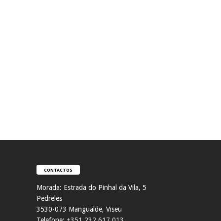
CONTACTOS
Morada:
Estrada do Pinhal da Vila, 5
Pedreles
353
0-073 Mangualde, Viseu
Telefone:
+351 232 617 013