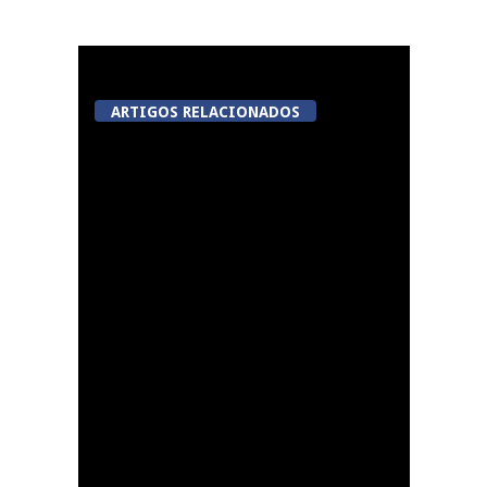
ARTIGOS RELACIONADOS
Now Opinião Hélder
Amaral: Invasão do
gabinete de André
Ventura na AR
Dia do Emigrante em