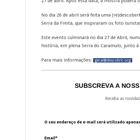
27 de abril. Após essa data, a mostra poderá s
No dia 26 de abril será feita uma (re)descobe
Serra da Freita, que inspiraram os foto turist
Este evento culminará no dia 27 de Abril, num
história, em plena Serra do Caramulo, junto à
Para mais informações:
geral@descobrir.org
SUBSCREVA A NOSS
Receba as novidad
O seu endereço de e-mail será utilizado apena
Email*