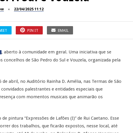
ow
22/04/2025 11:12
WEET
PIN IT
EMAIL
, aberto à comunidade em geral. Uma iniciativa que se
nos concelhos de São Pedro do Sul e Vouzela, organizada pela
 de abril, no Auditório Rainha D. Amélia, nas Termas de São
m convidados palestrantes e entidades especiais que
á presença com momentos musicais que animarão os
 de pintura “Expressões de Lafões (I)” de Rui Caetano. Esse
rer dos trabalhos, que ficarão expostos, nesse local, até