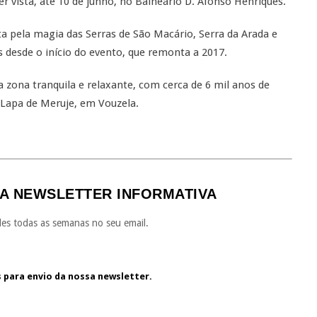
er vista, até 10 de junho, no Balneário D. Afonso Henriques.
rta pela magia das Serras de São Macário, Serra da Arada e
as desde o início do evento, que remonta a 2017.
a zona tranquila e relaxante, com cerca de 6 mil anos de
 Lapa de Meruje, em Vouzela.
A NEWSLETTER INFORMATIVA
es todas as semanas no seu email.
s para envio da nossa newsletter.