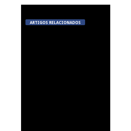
ARTIGOS RELACIONADOS
Now Opinião Hélder
Amaral: Invasão do
gabinete de André
Ventura na AR
Dia do Emigrante em
Queiriga, Vila Nova de