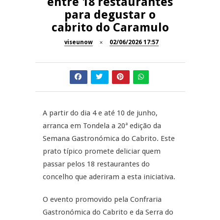
entre 18 restaurantes
para degustar o
Dia do Foral em São João da
REPORTAGENS
cabrito do Caramulo
Pesqueira
viseunow
02/06/2026 17:57
Summer Fusion em
REPORTAGENS
Sernancelhe
Festas do Concelho de Penalva
MANGUALDE
do Castelo
11º Encontro Gastronómico
NOW OPINIÃO
A partir do dia 4 e até 10 de junho,
Amador de Abrunhosa-a-Velha
arranca em Tondela a 20ª edição da
Now Opinião – Manuela
Semana Gastronómica do Cabrito. Este
Antunes: Problemas nos
prato típico promete deliciar quem
Exames Nacionais
passar pelos 18 restaurantes do
concelho que aderiram a esta iniciativa.
O evento promovido pela Confraria
Gastronómica do Cabrito e da Serra do