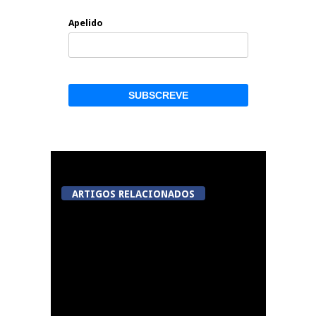
Apelido
ARTIGOS RELACIONADOS
ACERT assinala 50 anos
com digressão de
teatro durante o mês
de agosto