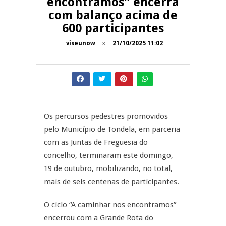
encontramos” encerra
com balanço acima de
Dia do Foral em São João da
REPORTAGENS
600 participantes
Pesqueira
viseunow
21/10/2025 11:02
Summer Fusion em
REPORTAGENS
Sernancelhe
Festas do Concelho de Penalva
MANGUALDE
do Castelo
11º Encontro Gastronómico
NOW OPINIÃO
Os percursos pedestres promovidos
Amador de Abrunhosa-a-Velha
pelo Município de Tondela, em parceria
Now Opinião – Manuela
com as Juntas de Freguesia do
Antunes: Problemas nos
concelho, terminaram este domingo,
Exames Nacionais
19 de outubro, mobilizando, no total,
mais de seis centenas de participantes.
O ciclo “A caminhar nos encontramos”
encerrou com a Grande Rota do