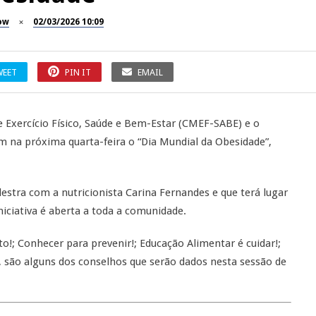
ow
02/03/2026 10:09
WEET
PIN IT
EMAIL
e Exercício Físico, Saúde e Bem-Estar (CMEF-SABE) e o
na próxima quarta-feira o “Dia Mundial da Obesidade”,
tra com a nutricionista Carina Fernandes e que terá lugar
iniciativa é aberta a toda a comunidade.
ito!; Conhecer para prevenir!; Educação Alimentar é cuidar!;
r!, são alguns dos conselhos que serão dados nesta sessão de