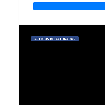
ARTIGOS RELACIONADOS
A Juiz Esclarece – Medidas a
Dia do Fora
executar no meio natural de
Pe
vida (III)
Summer Fusion em Sernancelhe
Festas do Co