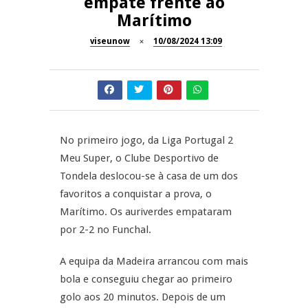
empate frente ao
Marítimo
Dia do Foral em São João da
REPORTAGENS
Pesqueira
viseunow
10/08/2024 13:09
Summer Fusion em
REPORTAGENS
Sernancelhe
Festas do Concelho de Penalva
MANGUALDE
do Castelo
No primeiro jogo, da Liga Portugal 2
11º Encontro Gastronómico
NOW OPINIÃO
Meu Super, o Clube Desportivo de
Amador de Abrunhosa-a-Velha
Tondela deslocou-se à casa de um dos
Now Opinião – Manuela
favoritos a conquistar a prova, o
Antunes: Problemas nos
Marítimo. Os auriverdes empataram
Exames Nacionais
por 2-2 no Funchal.
A equipa da Madeira arrancou com mais
bola e conseguiu chegar ao primeiro
golo aos 20 minutos. Depois de um