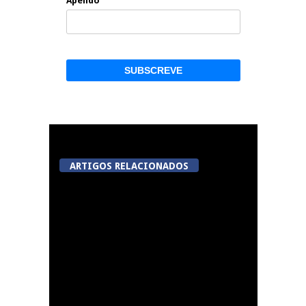
Apelido
ARTIGOS RELACIONADOS
Académico de Viseu
garante contratação
de Andro Babić até
2030