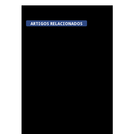
ARTIGOS RELACIONADOS
Festas do Concelho de
Penalva do Castelo
Lamego Youth Cup
proporciona a prática