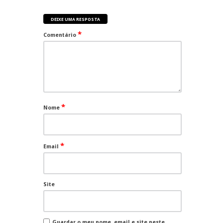
DEIXE UMA RESPOSTA
*
Comentário
*
Nome
*
Email
Site
Guardar o meu nome, email e site neste