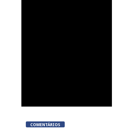
Resende celebra Dia
Internacional da
Juventude com o
evento Cereja Fest
COMENTÁRIOS