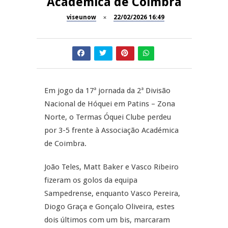
Académica de Coimbra
Inauguração Loja do Cidadão
viseunow
22/02/2026 16:49
REPORTAGENS
S.J. Pesqueira
Barrelas Summer Fest em Vila
NOW OPINIÃO
Nova de Paiva
Now Opinião – Carolina
Almeida: Documentários de
Em jogo da 17ª jornada da 2ª Divisão
REPORTAGENS
Tauromaquia na RTP
Nacional de Hóquei em Patins – Zona
Norte, o Termas Óquei Clube perdeu
Feira das Atividades
JUIZ ESCLARECE
Económicas de Aguiar da Beira
por 3-5 frente à Associação Académica
de Coimbra.
A Juiz Esclarece – Medidas a
executar no meio natural de
João Teles, Matt Baker e Vasco Ribeiro
vida
fizeram os golos da equipa
Sampedrense, enquanto Vasco Pereira,
Diogo Graça e Gonçalo Oliveira, estes
dois últimos com um bis, marcaram