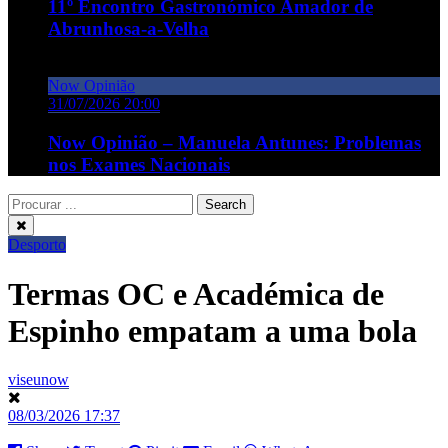
11º Encontro Gastronómico Amador de
Abrunhosa-a-Velha
Now Opinião
31/07/2026 20:00
Now Opinião – Manuela Antunes: Problemas
nos Exames Nacionais
Desporto
Termas OC e Académica de
Espinho empatam a uma bola
viseunow
08/03/2026 17:37