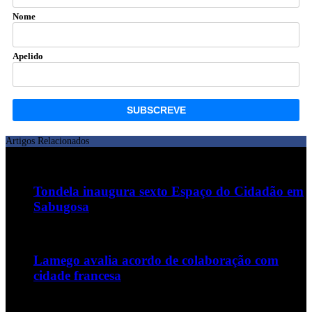
Nome
Apelido
Artigos Relacionados
Tondela inaugura sexto Espaço do Cidadão em
Sabugosa
Lamego avalia acordo de colaboração com
cidade francesa