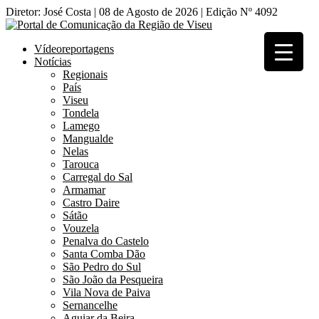
Diretor: José Costa | 08 de Agosto de 2026 | Edição Nº 4092
Vídeoreportagens
Notícias
Regionais
País
Viseu
Tondela
Lamego
Mangualde
Nelas
Tarouca
Carregal do Sal
Armamar
Castro Daire
Sátão
Vouzela
Penalva do Castelo
Santa Comba Dão
São Pedro do Sul
São João da Pesqueira
Vila Nova de Paiva
Sernancelhe
Aguiar da Beira