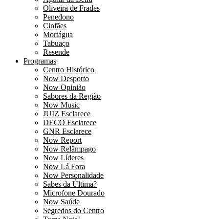
Oliveira de Frades
Penedono
Cinfães
Mortágua
Tabuaço
Resende
Programas
Centro Histórico
Now Desporto
Now Opinião
Sabores da Região
Now Music
JUIZ Esclarece
DECO Esclarece
GNR Esclarece
Now Report
Now Relâmpago
Now Líderes
Now Lá Fora
Now Personalidade
Sabes da Última?
Microfone Dourado
Now Saúde
Segredos do Centro