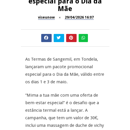
especial para o Dia da
A Juiz Esclarece – Medidas a
Mãe
executar no meio natural de
REPORTAGENS
vida (II)
viseunow
29/04/2026 16:07
Inauguração Loja do Cidadão
REPORTAGENS
S.J. Pesqueira
Barrelas Summer Fest em Vila
NOW OPINIÃO
Nova de Paiva
As Termas de Sangemil, em Tondela,
Now Opinião – Carolina
lançaram um pacote promocional
Almeida: Documentários de
REPORTAGENS
Tauromaquia na RTP
especial para o Dia da Mãe, válido entre
os dias 1 e 3 de maio.
Feira das Atividades
Económicas de Aguiar da Beira
“Mima a tua mãe com uma oferta de
bem-estar especial” é o desafio que a
estância termal está a lançar. A
campanha, que tem um valor de 30€,
inclui uma massagem de duche de vichy