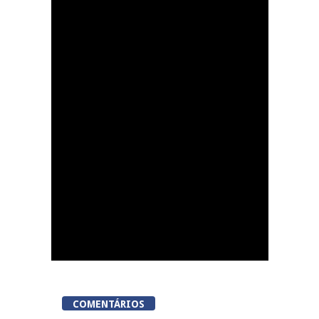
Viseu acolhe a
«primeira corrida em
Portugal em que meta
é um talho»
COMENTÁRIOS