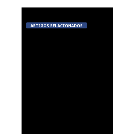
ARTIGOS RELACIONADOS
Centro histórico de
Viseu será nova “casa”
da Autoridade para a
Prevenção e o
Combate à Violência
no Desporto
Summer Fusion em
Sernancelhe