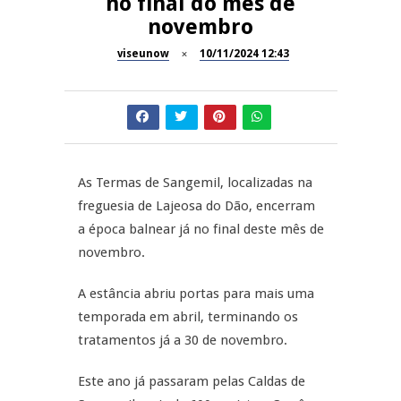
no final do mês de
A Juiz Esclarece – Medidas a
novembro
executar no meio natural de
REPORTAGENS
vida (III)
viseunow
10/11/2024 12:43
Dia do Foral em São João da
REPORTAGENS
Pesqueira
Summer Fusion em
REPORTAGENS
Sernancelhe
As Termas de Sangemil, localizadas na
Festas do Concelho de Penalva
MANGUALDE
freguesia de Lajeosa do Dão, encerram
do Castelo
a época balnear já no final deste mês de
11º Encontro Gastronómico
novembro.
Amador de Abrunhosa-a-Velha
A estância abriu portas para mais uma
temporada em abril, terminando os
tratamentos já a 30 de novembro.
Este ano já passaram pelas Caldas de