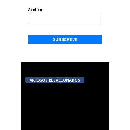
Apelido
ARTIGOS RELACIONADOS
A Juiz Esclarece –
Medidas a executar no
meio natural de vida
(III)