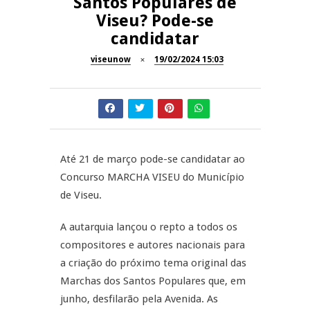
Santos Populares de
Now Opinião – Manuela
Viseu? Pode-se
Antunes: Problemas nos
SÃO PEDRO DO SUL
candidatar
Exames Nacionais
viseunow
19/02/2024 15:03
Tradidanças em São Pedro do
JUIZ ESCLARECE
Sul
A Juiz Esclarece – Medidas a
executar no meio natural de
REPORTAGENS
vida (II)
Até 21 de março pode-se candidatar ao
Inauguração Loja do Cidadão
REPORTAGENS
S.J. Pesqueira
Concurso MARCHA VISEU do Município
de Viseu.
Barrelas Summer Fest em Vila
Nova de Paiva
A autarquia lançou o repto a todos os
compositores e autores nacionais para
a criação do próximo tema original das
Marchas dos Santos Populares que, em
junho, desfilarão pela Avenida. As