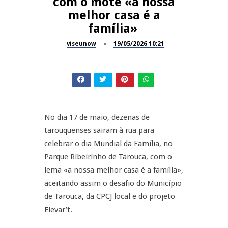
com o mote «a nossa
melhor casa é a
Dia do Foral em São João da
REPORTAGENS
família»
Pesqueira
viseunow
19/05/2026 10:21
Summer Fusion em
REPORTAGENS
Sernancelhe
Festas do Concelho de Penalva
MANGUALDE
do Castelo
11º Encontro Gastronómico
NOW OPINIÃO
No dia 17 de maio, dezenas de
Amador de Abrunhosa-a-Velha
tarouquenses sairam à rua para
Now Opinião – Manuela
celebrar o dia Mundial da Família, no
Antunes: Problemas nos
Parque Ribeirinho de Tarouca, com o
Exames Nacionais
lema «a nossa melhor casa é a família»,
aceitando assim o desafio do Município
de Tarouca, da CPCJ local e do projeto
Elevar’t.