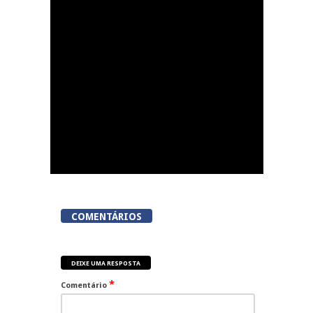
Amaral: Invasão do
gabinete de André
Ventura na AR
COMENTÁRIOS
DEIXE UMA RESPOSTA
*
Comentário