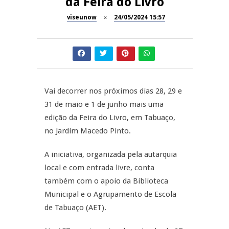
da Feira do Livro
Inauguração Loja do Cidadão
viseunow
24/05/2024 15:57
REPORTAGENS
S.J. Pesqueira
Barrelas Summer Fest em Vila
NOW OPINIÃO
Nova de Paiva
Now Opinião – Carolina
Almeida: Documentários de
Vai decorrer nos próximos dias 28, 29 e
REPORTAGENS
Tauromaquia na RTP
31 de maio e 1 de junho mais uma
edição da Feira do Livro, em Tabuaço,
Feira das Atividades
JUIZ ESCLARECE
Económicas de Aguiar da Beira
no Jardim Macedo Pinto.
A Juiz Esclarece – Medidas a
A iniciativa, organizada pela autarquia
executar no meio natural de
local e com entrada livre, conta
vida
também com o apoio da Biblioteca
Municipal e o Agrupamento de Escola
de Tabuaço (AET).