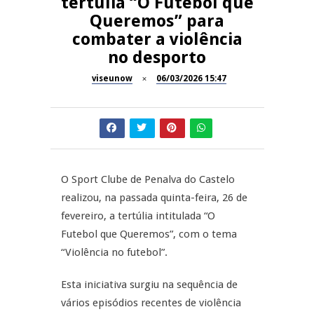
tertúlia “O Futebol que
Queremos” para
Dia do Foral em São João da
REPORTAGENS
combater a violência
Pesqueira
no desporto
Summer Fusion em
REPORTAGENS
Sernancelhe
viseunow
06/03/2026 15:47
Festas do Concelho de Penalva
MANGUALDE
do Castelo
11º Encontro Gastronómico
NOW OPINIÃO
Amador de Abrunhosa-a-Velha
O Sport Clube de Penalva do Castelo
Now Opinião – Manuela
realizou, na passada quinta-feira, 26 de
Antunes: Problemas nos
fevereiro, a tertúlia intitulada “O
Exames Nacionais
Futebol que Queremos”, com o tema
“Violência no futebol”.
Esta iniciativa surgiu na sequência de
vários episódios recentes de violência