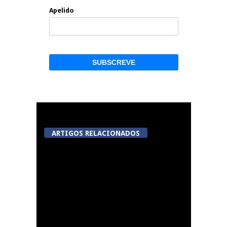
Apelido
ARTIGOS RELACIONADOS
Viseu avança com
videovigilância no
Centro Histórico,
Jugueiros, Rossio e Rua
João Mendes