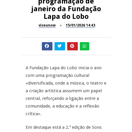
programação de
janeiro da Fundação
Dia do Foral em São João da
REPORTAGENS
Lapa do Lobo
Pesqueira
viseunow
15/01/2026 14:43
Summer Fusion em
REPORTAGENS
Sernancelhe
Festas do Concelho de Penalva
MANGUALDE
do Castelo
11º Encontro Gastronómico
NOW OPINIÃO
A Fundação Lapa do Lobo inicia o ano
Amador de Abrunhosa-a-Velha
com uma programação cultural
Now Opinião – Manuela
«diversificada, onde a música, o teatro e
Antunes: Problemas nos
a criação artística assumem um papel
Exames Nacionais
central, reforçando a ligação entre a
comunidade, a educação e a reflexão
crítica».
Em destaque está a 2.ª edição de Sons