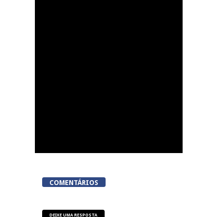
Tondela inaugura
sexto Espaço do
Cidadão em Sabugosa
COMENTÁRIOS
DEIXE UMA RESPOSTA