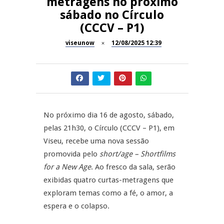
metragens no próximo
sábado no Círculo
Dia do Foral em São João da
REPORTAGENS
(CCCV – P1)
Pesqueira
viseunow
12/08/2025 12:39
Summer Fusion em
REPORTAGENS
Sernancelhe
Festas do Concelho de Penalva
MANGUALDE
do Castelo
11º Encontro Gastronómico
NOW OPINIÃO
No próximo dia 16 de agosto, sábado,
Amador de Abrunhosa-a-Velha
pelas 21h30, o Círculo (CCCV – P1), em
Now Opinião – Manuela
Viseu, recebe uma nova sessão
Antunes: Problemas nos
promovida pelo
short/age – Shortfilms
Exames Nacionais
for a New Age
. Ao fresco da sala, serão
exibidas quatro curtas-metragens que
exploram temas como a fé, o amor, a
espera e o colapso.