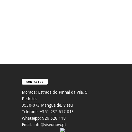
CONTACTOS
Morada:
Estrada do Pinhal da Vila, 5
Pedreles
353
0-073 Mangualde, Viseu
Telefone:
+351 232 617 013
Whatsapp: 926 528 118
Email:
info@viseunow.pt