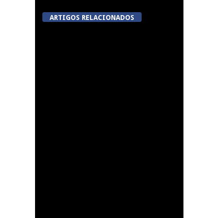
ARTIGOS RELACIONADOS
Viseu avança com
videovigilância no
Centro Histórico,
Jugueiros, Rossio e Rua
João Mendes
Lamego: Galeria Solar
da Porta dos Figos
recebe exposição de
pintura “PERSONA”