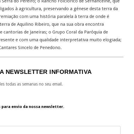
a Serra do Pereiro; o Rancho Folclórico de Sernancelhe, que
ligados à agricultura, preservando a génese desta terra da
remiação com uma história paralela à terra de onde é
 terra de Aquilino Ribeiro, que na sua obra encontra
e cantorias de Janeiras; o Grupo Coral da Paróquia de
resente e com uma qualidade interpretativa muito elogiada;
 Cantares Sincelo de Penedono.
A NEWSLETTER INFORMATIVA
es todas as semanas no seu email.
s para envio da nossa newsletter.