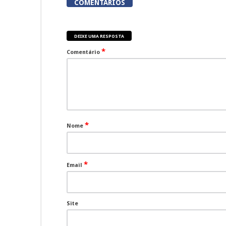
COMENTÁRIOS
DEIXE UMA RESPOSTA
*
Comentário
*
Nome
*
Email
Site