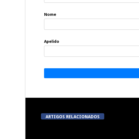
Nome
Apelido
ARTIGOS RELACIONADOS
A Juiz Esclarece – Medidas a
Dia do Fora