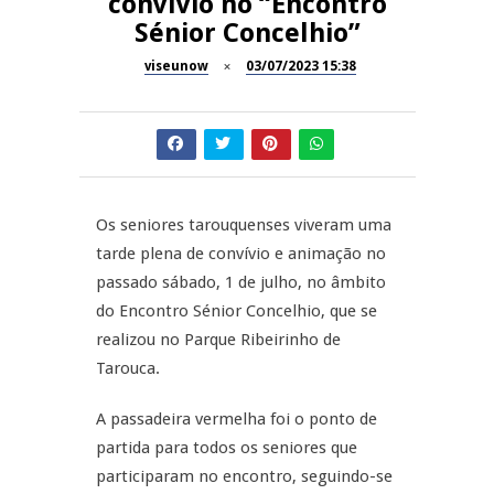
convívio no “Encontro
Sénior Concelhio”
Dia do Foral em São João da
REPORTAGENS
Pesqueira
viseunow
03/07/2023 15:38
Summer Fusion em
REPORTAGENS
Sernancelhe
Festas do Concelho de Penalva
MANGUALDE
do Castelo
Os seniores tarouquenses viveram uma
11º Encontro Gastronómico
NOW OPINIÃO
tarde plena de convívio e animação no
Amador de Abrunhosa-a-Velha
passado sábado, 1 de julho, no âmbito
Now Opinião – Manuela
do Encontro Sénior Concelhio, que se
Antunes: Problemas nos
realizou no Parque Ribeirinho de
Exames Nacionais
Tarouca.
A passadeira vermelha foi o ponto de
partida para todos os seniores que
participaram no encontro, seguindo-se