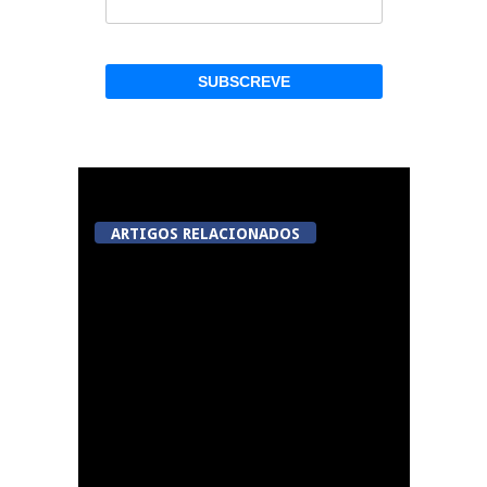
ARTIGOS RELACIONADOS
Tondela inaugura
sexto Espaço do
Cidadão em Sabugosa