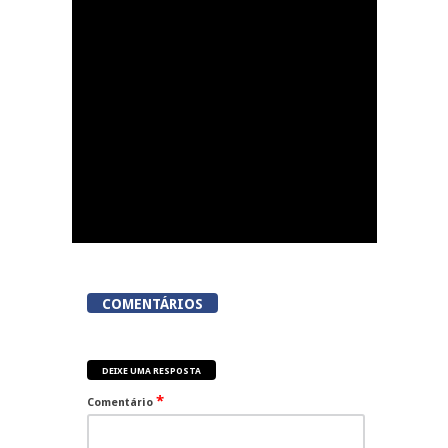
Amaral: Invasão do
gabinete de André
Ventura na AR
COMENTÁRIOS
DEIXE UMA RESPOSTA
*
Comentário