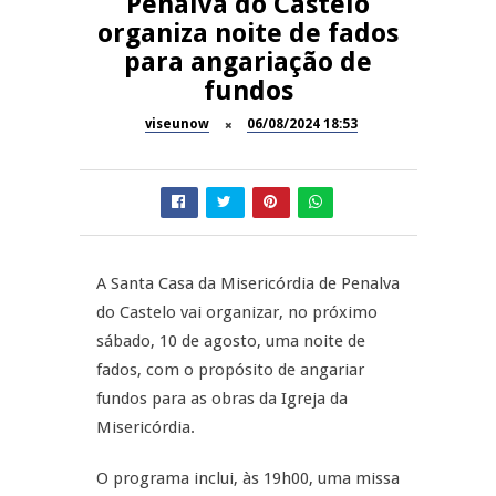
Penalva do Castelo
organiza noite de fados
Dia do Foral em São João da
REPORTAGENS
para angariação de
Pesqueira
fundos
Summer Fusion em
REPORTAGENS
Sernancelhe
viseunow
06/08/2024 18:53
Festas do Concelho de Penalva
MANGUALDE
do Castelo
11º Encontro Gastronómico
NOW OPINIÃO
Amador de Abrunhosa-a-Velha
A Santa Casa da Misericórdia de Penalva
Now Opinião – Manuela
do Castelo vai organizar, no próximo
Antunes: Problemas nos
sábado, 10 de agosto, uma noite de
Exames Nacionais
fados, com o propósito de angariar
fundos para as obras da Igreja da
Misericórdia.
O programa inclui, às 19h00, uma missa