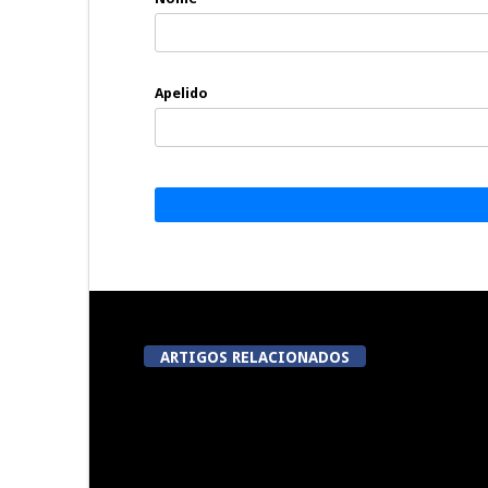
Apelido
ARTIGOS RELACIONADOS
Festas do Concelho de Penalva
Lameg
do Castelo
proporciona 
modalidades
da 