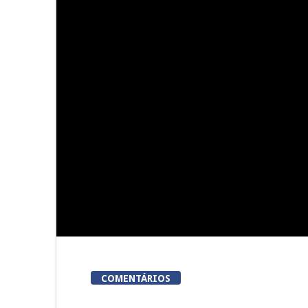
Viseu acolhe a «primeira
Viseu: Núcl
corrida em Portugal em que
Lordosa
meta é um talho»
colhei
COMENTÁRIOS