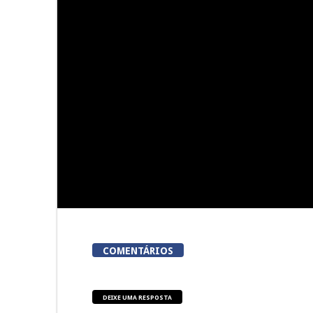
Summer Fusion em Sernancelhe
Festas do Co
do
COMENTÁRIOS
DEIXE UMA RESPOSTA