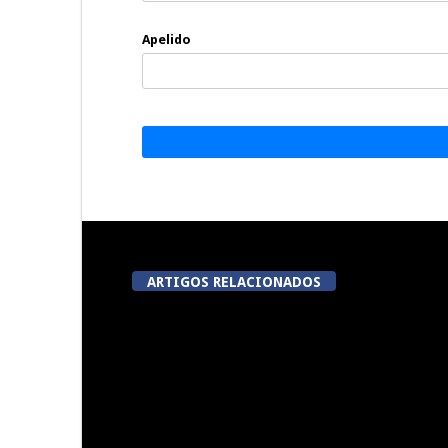
Apelido
ARTIGOS RELACIONADOS
A Juiz Esclarece – Medidas a
Dia do Fora
executar no meio natural de
Pe
vida (III)