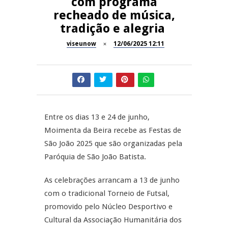
com programa
recheado de música,
Dia do Foral em São João da
REPORTAGENS
tradição e alegria
Pesqueira
viseunow
12/06/2025 12:11
Summer Fusion em
REPORTAGENS
Sernancelhe
Festas do Concelho de Penalva
MANGUALDE
do Castelo
11º Encontro Gastronómico
NOW OPINIÃO
Entre os dias 13 e 24 de junho,
Amador de Abrunhosa-a-Velha
Moimenta da Beira recebe as Festas de
Now Opinião – Manuela
São João 2025 que são organizadas pela
Antunes: Problemas nos
Paróquia de São João Batista.
Exames Nacionais
As celebrações arrancam a 13 de junho
com o tradicional Torneio de Futsal,
promovido pelo Núcleo Desportivo e
Cultural da Associação Humanitária dos