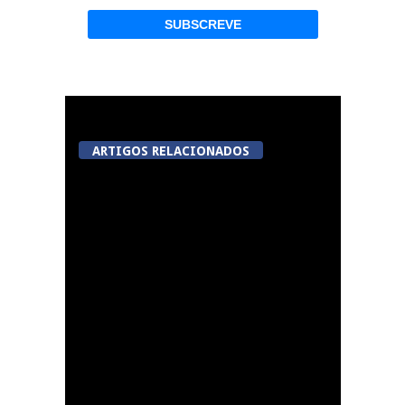
ARTIGOS RELACIONADOS
Viseu avança com
videovigilância no
Centro Histórico,
Jugueiros, Rossio e Rua
João Mendes