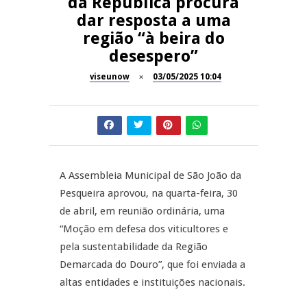
da República procura
dar resposta a uma
Dia do Foral em São João da
REPORTAGENS
região “à beira do
Pesqueira
desespero”
Summer Fusion em
REPORTAGENS
Sernancelhe
viseunow
03/05/2025 10:04
Festas do Concelho de Penalva
MANGUALDE
do Castelo
11º Encontro Gastronómico
NOW OPINIÃO
Amador de Abrunhosa-a-Velha
A Assembleia Municipal de São João da
Now Opinião – Manuela
Pesqueira aprovou, na quarta-feira, 30
Antunes: Problemas nos
de abril, em reunião ordinária, uma
Exames Nacionais
“Moção em defesa dos viticultores e
pela sustentabilidade da Região
Demarcada do Douro”, que foi enviada a
altas entidades e instituições nacionais.