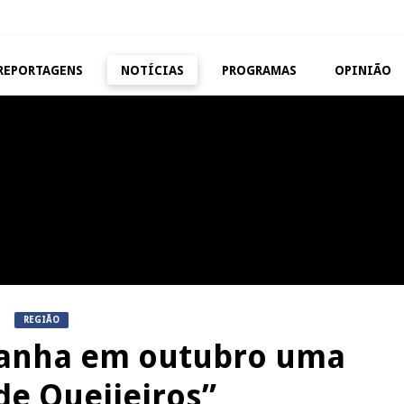
REPORTAGENS
NOTÍCIAS
PROGRAMAS
OPINIÃO
VISEU
TAROUCA
Abertura da Feira de São
5ª Edição do Varosa Fes
Mateus
Tarouca
REPORTAGENS
MANGUALDE
Festas do Concelho de Penalva
11º Encontro Gastronóm
do Castelo
Amador de Abrunhosa-a-
REGIÃO
ganha em outubro uma
de Queijeiros”