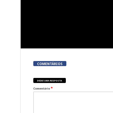
Tarouca
executar no
vi
COMENTÁRIOS
DEIXE UMA RESPOSTA
*
Comentário