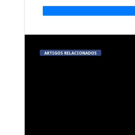
ARTIGOS RELACIONADOS
Now Opinião Hélder Amaral:
Dia do Emigr
Invasão do gabinete de André
Vila N
Ventura na AR
5ª Edição do Varosa Fest em
A Juiz Escl