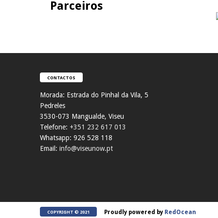
Parceiros
CONTACTOS
Morada:
Estrada do Pinhal da Vila, 5
Pedreles
353
0-073 Mangualde, Viseu
Telefone:
+351 232 617 013
Whatsapp: 926 528 118
Email:
info@viseunow.pt
Proudly powered by
RedOcean
COPYRIGHT © 2021