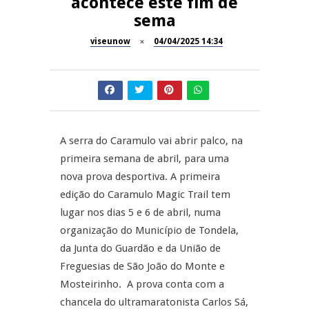
acontece este fim de
sema
Dia do Foral em São João da
REPORTAGENS
Pesqueira
viseunow
04/04/2025 14:34
Summer Fusion em
REPORTAGENS
Sernancelhe
Festas do Concelho de Penalva
MANGUALDE
do Castelo
A serra do Caramulo vai abrir palco, na
11º Encontro Gastronómico
NOW OPINIÃO
primeira semana de abril, para uma
Amador de Abrunhosa-a-Velha
nova prova desportiva. A primeira
Now Opinião – Manuela
edição do Caramulo Magic Trail tem
Antunes: Problemas nos
lugar nos dias 5 e 6 de abril, numa
Exames Nacionais
organização do Município de Tondela,
da Junta do Guardão e da União de
Freguesias de São João do Monte e
Mosteirinho. A prova conta com a
chancela do ultramaratonista Carlos Sá,