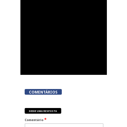
Now Opinião Hélder
Amaral: Invasão do
gabinete de André
Ventura na AR
COMENTÁRIOS
DEIXE UMA RESPOSTA
*
Comentário