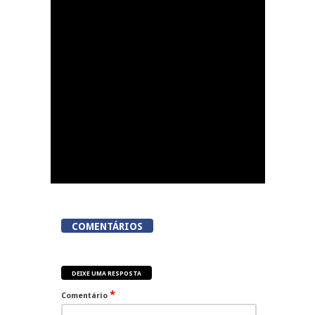
Lamego Youth Cup
proporciona a prática
de três modalidades
durante a Semana da
Juventude
COMENTÁRIOS
DEIXE UMA RESPOSTA
*
Comentário