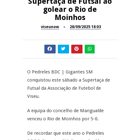
Supertaça de Futsal ao
Now Opinião – Manuela
golear o Rio de
Antunes: Problemas nos
SÃO PEDRO DO SUL
Moinhos
Exames Nacionais
viseunow
28/09/2025 18:03
Tradidanças em São Pedro do
JUIZ ESCLARECE
Sul
A Juiz Esclarece – Medidas a
executar no meio natural de
REPORTAGENS
vida (II)
O Pedreles BDC | Gigantes SM
Inauguração Loja do Cidadão
REPORTAGENS
S.J. Pesqueira
conquistou este sábado a Supertaça de
Futsal da Associação de Futebol de
Barrelas Summer Fest em Vila
Viseu.
Nova de Paiva
A equipa do concelho de Mangualde
venceu o Rio de Moinhos por 5-0.
De recordar que este ano o Pedreles