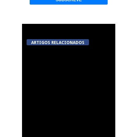
ARTIGOS RELACIONADOS
Mohamed Bouldini
reforça o ataque dos
Viriatos