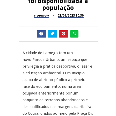
foi disponibilizada à
população
Dia do Foral em São João da
REPORTAGENS
Pesqueira
viseunow
21/09/2023 10:30
Summer Fusion em
REPORTAGENS
Sernancelhe
Festas do Concelho de Penalva
MANGUALDE
do Castelo
A cidade de Lamego tem um
11º Encontro Gastronómico
NOW OPINIÃO
novo Parque Urbano, um espaço que
Amador de Abrunhosa-a-Velha
privilegia a prática desportiva, o lazer e
Now Opinião – Manuela
a educação ambiental. O município
Antunes: Problemas nos
acaba de abrir ao público a primeira
Exames Nacionais
fase do equipamento, numa área
ocupada anteriormente por um
conjunto de terrenos abandonados e
desqualificados nas margens da ribeira
do Coura, unidos ao meio pela Praça Dr.