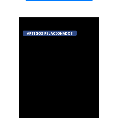
ARTIGOS RELACIONADOS
Tondela: Marruge
promove “Sabores da
Aldeia” com almoço
tradicional e visita às
cascatas