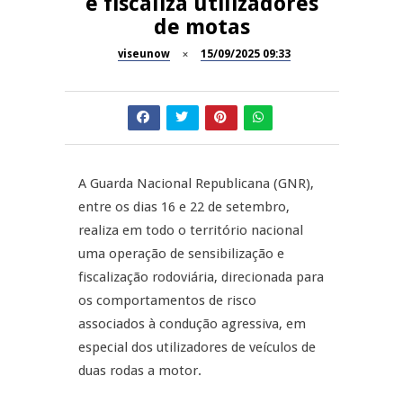
e fiscaliza utilizadores
de motas
Dia do Foral em São João da
REPORTAGENS
Pesqueira
viseunow
15/09/2025 09:33
Summer Fusion em
REPORTAGENS
Sernancelhe
Festas do Concelho de Penalva
MANGUALDE
do Castelo
A Guarda Nacional Republicana (GNR),
11º Encontro Gastronómico
NOW OPINIÃO
entre os dias 16 e 22 de setembro,
Amador de Abrunhosa-a-Velha
realiza em todo o território nacional
Now Opinião – Manuela
uma operação de sensibilização e
Antunes: Problemas nos
fiscalização rodoviária, direcionada para
Exames Nacionais
os comportamentos de risco
associados à condução agressiva, em
especial dos utilizadores de veículos de
duas rodas a motor.