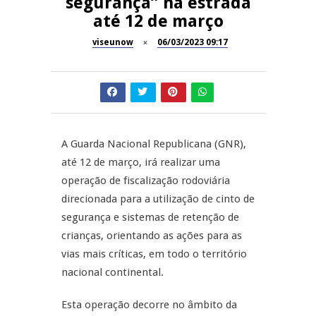
segurança” na estrada
até 12 de março
Inauguração Loja do Cidadão
REPORTAGENS
S.J. Pesqueira
viseunow
06/03/2023 09:17
Barrelas Summer Fest em Vila
NOW OPINIÃO
Nova de Paiva
Now Opinião – Carolina
Almeida: Documentários de
REPORTAGENS
Tauromaquia na RTP
A Guarda Nacional Republicana (GNR),
até 12 de março, irá realizar uma
Feira das Atividades
JUIZ ESCLARECE
Económicas de Aguiar da Beira
operação de fiscalização rodoviária
direcionada para a utilização de cinto de
A Juiz Esclarece – Medidas a
segurança e sistemas de retenção de
executar no meio natural de
vida
crianças, orientando as ações para as
vias mais críticas, em todo o território
nacional continental.
Esta operação decorre no âmbito da