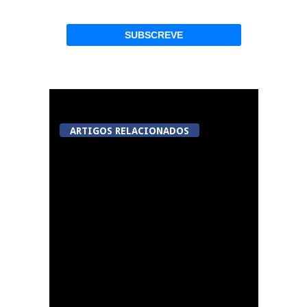
ARTIGOS RELACIONADOS
Tondela inaugura
sexto Espaço do
Cidadão em Sabugosa