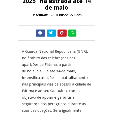
2025” na estrada até 14
de maio
Dia do Foral em São João da
REPORTAGENS
Pesqueira
viseunow
03/05/2025 09:25
Summer Fusion em
REPORTAGENS
Sernancelhe
Festas do Concelho de Penalva
MANGUALDE
do Castelo
A Guarda Nacional Republicana (GNR),
11º Encontro Gastronómico
NOW OPINIÃO
no âmbito das celebrações das
Amador de Abrunhosa-a-Velha
aparições de Fátima, a partir
Now Opinião – Manuela
de hoje, dia 3, e até 14 de maio,
Antunes: Problemas nos
intensifica as ações de patrulhamento
Exames Nacionais
nas principais vias de acesso à cidade de
Fátima e ao seu Santuário, com o
objetivo de apoiar e garantir a
segurança dos peregrinos durante as
suas deslocações. Será igualmente