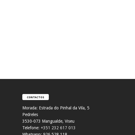
CONTACTOS
Morada:
Estrada do Pinhal da Vila, 5
Pedreles
353
0-073 Mangualde, Viseu
Telefone:
+351 232 617 013
Whatsapp: 926 528 118