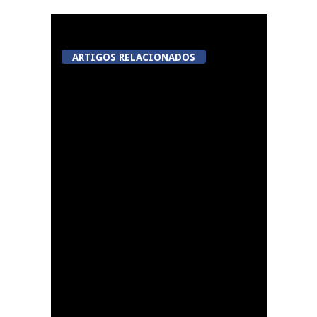
ARTIGOS RELACIONADOS
Viseu avança com
videovigilância no
Centro Histórico,
Jugueiros, Rossio e Rua
João Mendes
Lamego: Galeria Solar
da Porta dos Figos