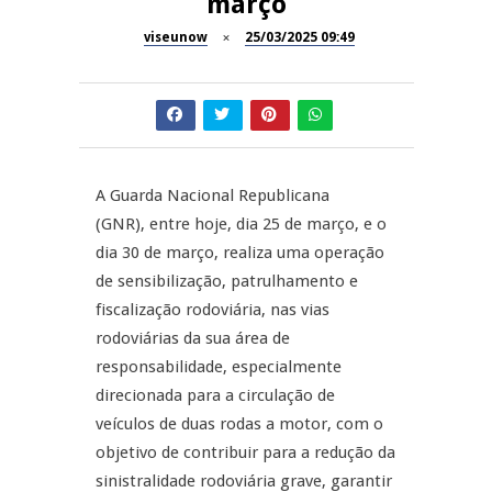
março
Dia do Foral em São João da
viseunow
25/03/2025 09:49
REPORTAGENS
Pesqueira
Summer Fusion em
REPORTAGENS
Sernancelhe
Festas do Concelho de Penalva
MANGUALDE
do Castelo
A Guarda Nacional Republicana
(GNR), entre hoje, dia 25 de março, e o
11º Encontro Gastronómico
NOW OPINIÃO
dia 30 de março, realiza uma operação
Amador de Abrunhosa-a-Velha
de sensibilização, patrulhamento e
Now Opinião – Manuela
fiscalização rodoviária, nas vias
Antunes: Problemas nos
rodoviárias da sua área de
Exames Nacionais
responsabilidade, especialmente
direcionada para a circulação de
veículos de duas rodas a motor, com o
objetivo de contribuir para a redução da
sinistralidade rodoviária grave, garantir