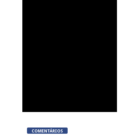
Tondela inaugura
sexto Espaço do
Cidadão em Sabugosa
COMENTÁRIOS