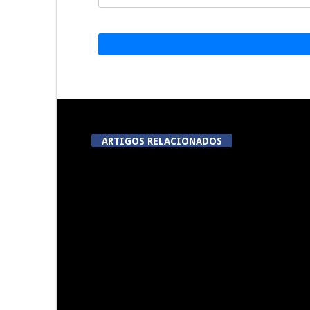
ARTIGOS RELACIONADOS
A Juiz Esclarece – Medidas a
Dia do Fora
executar no meio natural de
Pe
vida (III)