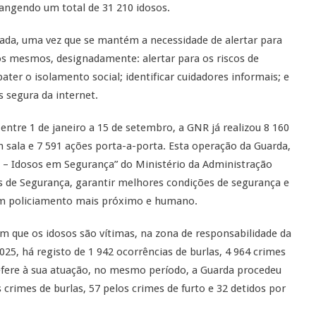
rangendo um total de 31 210 idosos.
ada, uma vez que se mantém a necessidade de alertar para
dos mesmos, designadamente: alertar para os riscos de
ater o isolamento social; identificar cuidadores informais; e
 segura da internet.
ntre 1 de janeiro a 15 de setembro, a GNR já realizou 8 160
m sala e 7 591 ações porta-a-porta. Esta operação da Guarda,
 – Idosos em Segurança” do Ministério da Administração
ças de Segurança, garantir melhores condições de segurança e
 um policiamento mais próximo e humano.
em que os idosos são vítimas, na zona de responsabilidade da
25, há registo de 1 942 ocorrências de burlas, 4 964 crimes
refere à sua atuação, no mesmo período, a Guarda procedeu
 crimes de burlas, 57 pelos crimes de furto e 32 detidos por