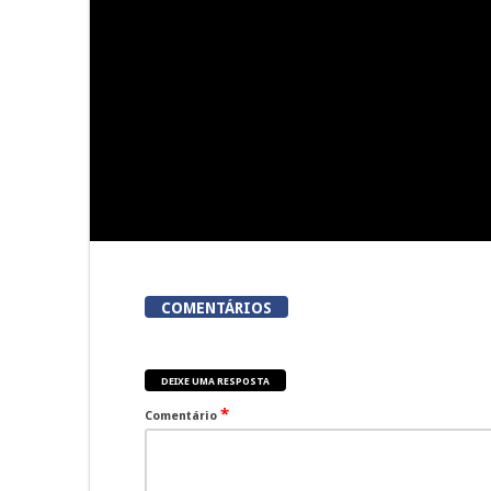
Summer Fusion em Sernancelhe
Festas do Co
do
COMENTÁRIOS
DEIXE UMA RESPOSTA
*
Comentário