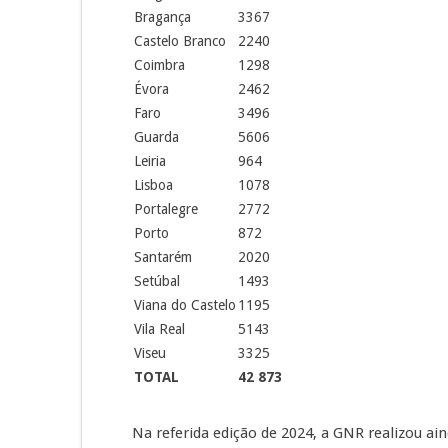
Bragança
3367
Castelo Branco
2240
Coimbra
1298
Évora
2462
Faro
3496
Guarda
5606
Leiria
964
Lisboa
1078
Portalegre
2772
Porto
872
Santarém
2020
Setúbal
1493
Viana do Castelo
1195
Vila Real
5143
Viseu
3325
TOTAL
42 873
Na referida edição de 2024, a GNR realizou ai