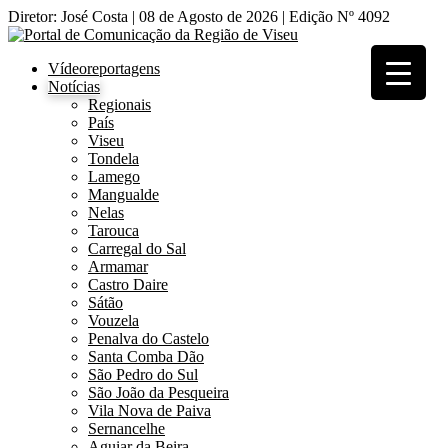
Diretor: José Costa | 08 de Agosto de 2026 | Edição Nº 4092
Vídeoreportagens
Notícias
Regionais
País
Viseu
Tondela
Lamego
Mangualde
Nelas
Tarouca
Carregal do Sal
Armamar
Castro Daire
Sátão
Vouzela
Penalva do Castelo
Santa Comba Dão
São Pedro do Sul
São João da Pesqueira
Vila Nova de Paiva
Sernancelhe
Aguiar da Beira