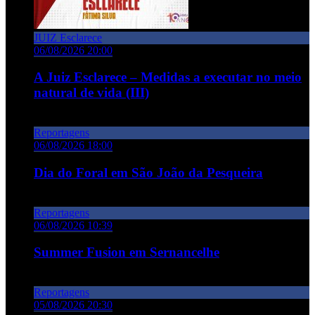
JUIZ Esclarece
06/08/2026 20:00
A Juiz Esclarece – Medidas a executar no meio
natural de vida (III)
Reportagens
06/08/2026 18:00
Dia do Foral em São João da Pesqueira
Reportagens
06/08/2026 10:39
Summer Fusion em Sernancelhe
Reportagens
05/08/2026 20:30