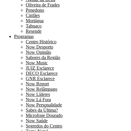
Oliveira de Frades
Penedono
Cinfães
Mortágua
Tabuaço
Resende
Programas
Centro Histórico
Now Desporto
Now Opinião
Sabores da Região
Now Music
JUIZ Esclarece
DECO Esclarece
GNR Esclarece
Now Report
Now Relâmpago
Now Líderes
Now Lá Fora
Now Personalidade
Sabes da Última?
Microfone Dourado
Now Saúde
Segredos do Centro