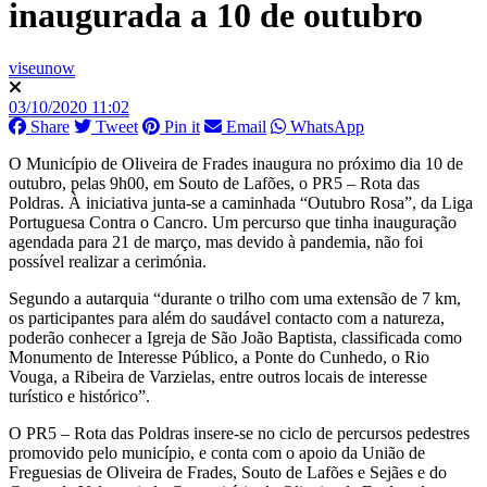
inaugurada a 10 de outubro
viseunow
03/10/2020 11:02
Share
Tweet
Pin it
Email
WhatsApp
O Município de Oliveira de Frades inaugura no próximo dia 10 de
outubro, pelas 9h00, em Souto de Lafões, o PR5 – Rota das
Poldras. À iniciativa junta-se a caminhada “Outubro Rosa”, da Liga
Portuguesa Contra o Cancro. Um percurso que tinha inauguração
agendada para 21 de março, mas devido à pandemia, não foi
possível realizar a cerimónia.
Segundo a autarquia “durante o trilho com uma extensão de 7 km,
os participantes para além do saudável contacto com a natureza,
poderão conhecer a Igreja de São João Baptista, classificada como
Monumento de Interesse Público, a Ponte do Cunhedo, o Rio
Vouga, a Ribeira de Varzielas, entre outros locais de interesse
turístico e histórico”.
O PR5 – Rota das Poldras insere-se no ciclo de percursos pedestres
promovido pelo município, e conta com o apoio da União de
Freguesias de Oliveira de Frades, Souto de Lafões e Sejães e do