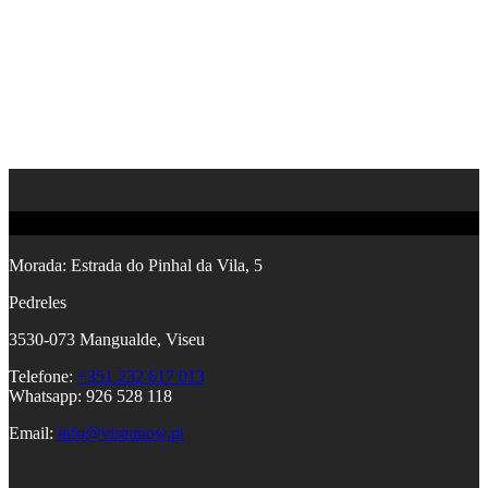
Contactos
Morada:
Estrada do Pinhal da Vila, 5
Pedreles
353
0-073 Mangualde, Viseu
Telefone:
+351 232 617 013
Whatsapp: 926 528 118
Email:
info@viseunow.pt