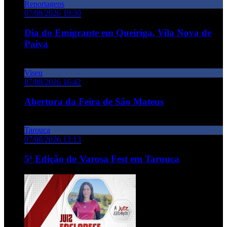
Reportagens
07/08/2026 19:30
Dia do Emigrante em Queiriga, Vila Nova de
Paiva
Viseu
07/08/2026 16:42
Abertura da Feira de São Mateus
Tarouca
07/08/2026 13:13
5ª Edição do Varosa Fest em Tarouca