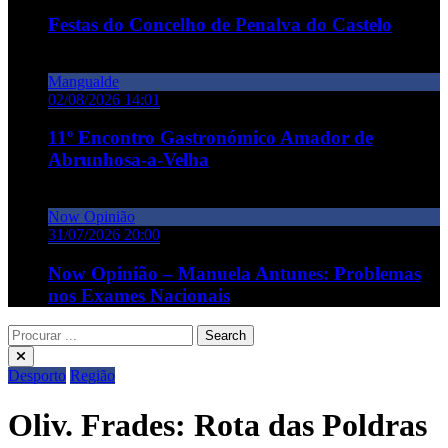
Festas do Concelho de Penalva do Castelo
Mangualde
02/08/2026 14:01
11º Encontro Gastronómico Amador de
Abrunhosa-a-Velha
Now Opinião
31/07/2026 20:00
Now Opinião – Manuela Antunes: Problemas
nos Exames Nacionais
Desporto
Região
Oliv. Frades: Rota das Poldras