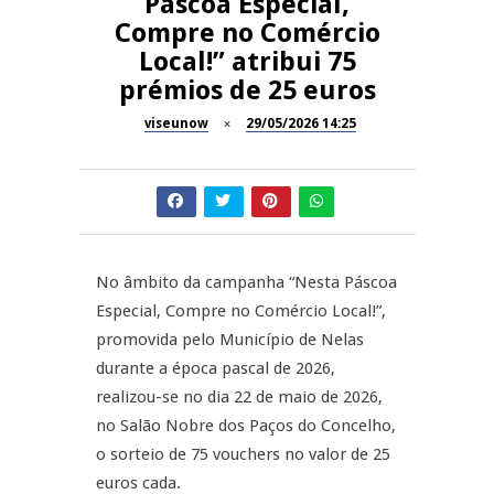
Páscoa Especial,
Compre no Comércio
Dia do Foral em São João da
REPORTAGENS
Local!” atribui 75
Pesqueira
prémios de 25 euros
Summer Fusion em
REPORTAGENS
Sernancelhe
viseunow
29/05/2026 14:25
Festas do Concelho de Penalva
MANGUALDE
do Castelo
11º Encontro Gastronómico
NOW OPINIÃO
Amador de Abrunhosa-a-Velha
No âmbito da campanha “Nesta Páscoa
Now Opinião – Manuela
Especial, Compre no Comércio Local!”,
Antunes: Problemas nos
promovida pelo Município de Nelas
Exames Nacionais
durante a época pascal de 2026,
realizou-se no dia 22 de maio de 2026,
no Salão Nobre dos Paços do Concelho,
o sorteio de 75 vouchers no valor de 25
euros cada.