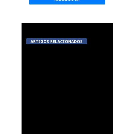
ARTIGOS RELACIONADOS
Viseu avança com
videovigilância no
Centro Histórico,
Jugueiros, Rossio e Rua
João Mendes