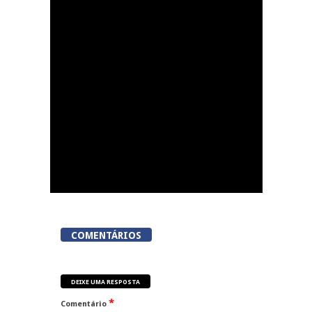
Dia do Foral em São
João da Pesqueira
COMENTÁRIOS
DEIXE UMA RESPOSTA
*
Comentário