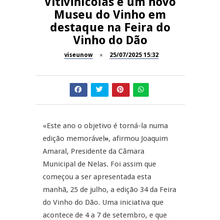
Vitivinícolas e um novo
Museu do Vinho em
Dia do Foral em São João da
REPORTAGENS
destaque na Feira do
Pesqueira
Vinho do Dão
Summer Fusion em
REPORTAGENS
Sernancelhe
viseunow
25/07/2025 15:32
Festas do Concelho de Penalva
MANGUALDE
do Castelo
11º Encontro Gastronómico
NOW OPINIÃO
Amador de Abrunhosa-a-Velha
«Este ano o objetivo é torná-la numa
Now Opinião – Manuela
edição memorável
»
, afirmou Joaquim
Antunes: Problemas nos
Amaral, Presidente da Câmara
Exames Nacionais
Municipal de Nelas. Foi assim que
começou a ser apresentada esta
manhã, 25 de julho, a edição 34 da Feira
do Vinho do Dão. Uma iniciativa que
acontece de 4 a 7 de setembro, e que