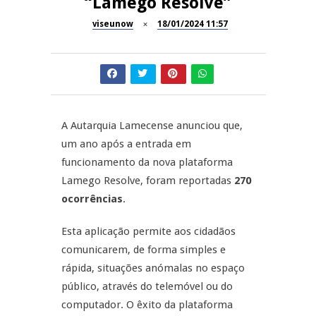
“Lamego Resolve”
Dia do Foral em São João da
viseunow
18/01/2024 11:57
REPORTAGENS
Pesqueira
Summer Fusion em
REPORTAGENS
Sernancelhe
Festas do Concelho de Penalva
MANGUALDE
do Castelo
A Autarquia Lamecense anunciou que,
um ano após a entrada em
11º Encontro Gastronómico
NOW OPINIÃO
funcionamento da nova plataforma
Amador de Abrunhosa-a-Velha
Lamego Resolve, foram reportadas
270
Now Opinião – Manuela
ocorrências
.
Antunes: Problemas nos
Exames Nacionais
Esta aplicação permite aos cidadãos
comunicarem, de forma simples e
rápida, situações anómalas no espaço
público, através do telemóvel ou do
computador. O êxito da plataforma