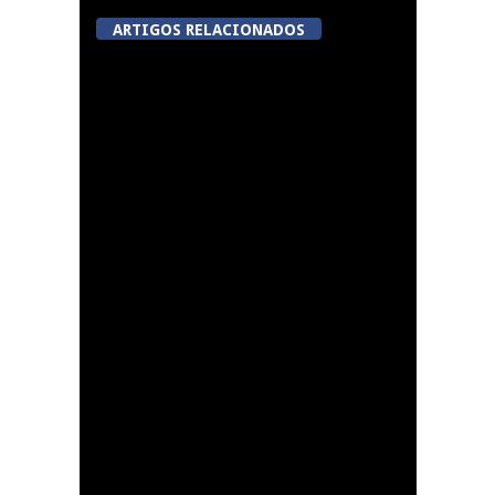
ARTIGOS RELACIONADOS
Tondela: Marruge
promove “Sabores da
Aldeia” com almoço
tradicional e visita às
cascatas
Short/age abre
candidaturas para
novos guiões de curta-
metragem