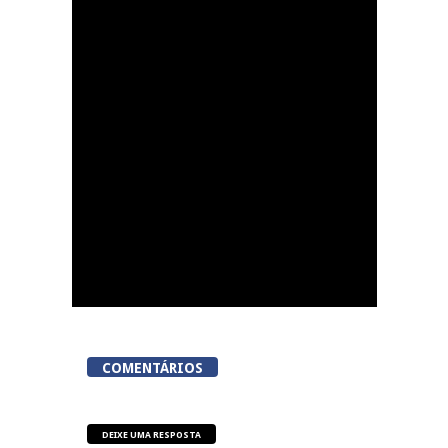
ACERT assinala 50 anos
com digressão de
teatro durante o mês
de agosto
COMENTÁRIOS
DEIXE UMA RESPOSTA