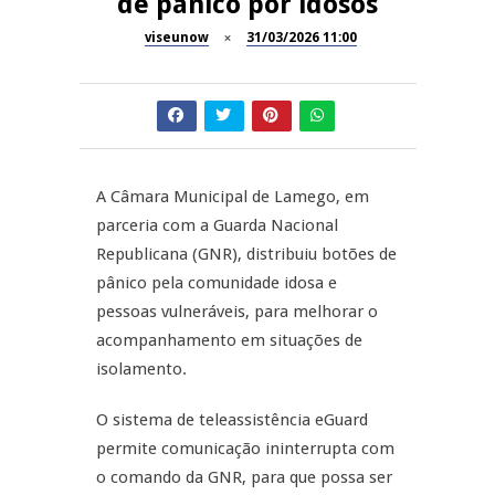
de pânico por idosos
Now Opinião – Manuela
Antunes: Problemas nos
viseunow
31/03/2026 11:00
SÃO PEDRO DO SUL
Exames Nacionais
Tradidanças em São Pedro do
JUIZ ESCLARECE
Sul
A Juiz Esclarece – Medidas a
executar no meio natural de
A Câmara Municipal de Lamego, em
REPORTAGENS
vida (II)
parceria com a Guarda Nacional
Republicana (GNR), distribuiu botões de
Inauguração Loja do Cidadão
REPORTAGENS
S.J. Pesqueira
pânico pela comunidade idosa e
pessoas vulneráveis, para melhorar o
Barrelas Summer Fest em Vila
acompanhamento em situações de
Nova de Paiva
isolamento.
O sistema de teleassistência eGuard
permite comunicação ininterrupta com
o comando da GNR, para que possa ser