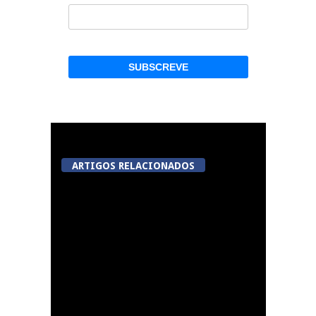
ARTIGOS RELACIONADOS
A Juiz Esclarece –
Medidas a executar no
meio natural de vida
(III)