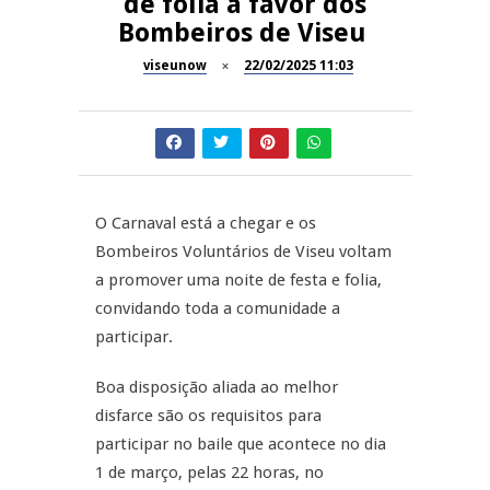
de folia a favor dos
Bombeiros de Viseu
Dia do Foral em São João da
REPORTAGENS
Pesqueira
viseunow
22/02/2025 11:03
Summer Fusion em
REPORTAGENS
Sernancelhe
Festas do Concelho de Penalva
MANGUALDE
do Castelo
O Carnaval está a chegar e os
11º Encontro Gastronómico
NOW OPINIÃO
Bombeiros Voluntários de Viseu voltam
Amador de Abrunhosa-a-Velha
a promover uma noite de festa e folia,
Now Opinião – Manuela
convidando toda a comunidade a
Antunes: Problemas nos
participar.
Exames Nacionais
Boa disposição aliada ao melhor
disfarce são os requisitos para
participar no baile que acontece no dia
1 de março, pelas 22 horas, no