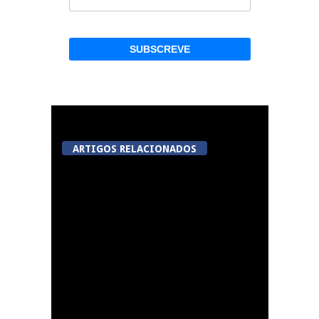
ARTIGOS RELACIONADOS
Tondela inaugura
sexto Espaço do
Cidadão em Sabugosa